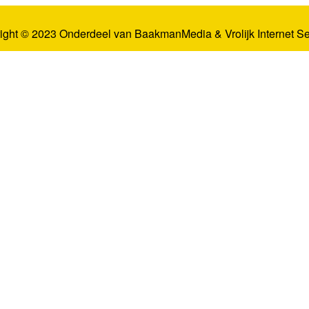
ight © 2023 Onderdeel van
BaakmanMedia
&
Vrolijk Internet S