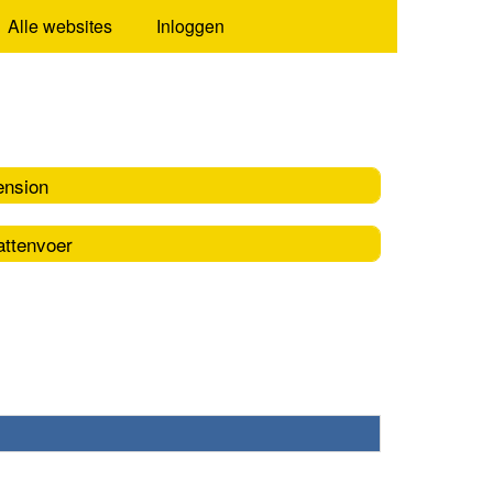
Alle websites
Inloggen
ension
attenvoer